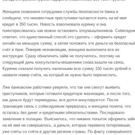
Женщине позвонили сотрудники службы безопасности банка и
сообщили, что неизвестные преступники пытаются взять на её имя
кредит в 350 тысяч. Новость взволновала курянку и она
поинтересовалась как можно остановить злоумышленников. Собеседни
ответил, что единственный способ это сделать – оформить кредит
онлайн на меньшую сумму, а затем положить эти деньги на безопасны
счёт в банк. Поверив незнакомцам, женщина выполнила все их
инструкции. Сразу обналичить займ не получилось, поэтому на
следующий день консультанты-мошенники снова вышли на связь.
Курянке сказали получить наличными всю сумму 150 тысяч рублей и
назвали номер счёта, на который их нужно было перечислить.
Лже банковские работники уверяли, что так они смогут выявить
преступников, которые готовили кредитную махинацию, а после того,
как деньги будут переведены, все долги аннулируются. После
транзакции связь с собеседником прервалась и женщина поняла, что
осталась без денег и кредитными обязательствами. Последовало
заявление в полицию. Выяснилось, что никаких попыток оформить зай
на её имя не совершалось, а деньги, которые перевела потерпевшая,
уже сняты со счёта в другом регионе страны. По факту совершённого