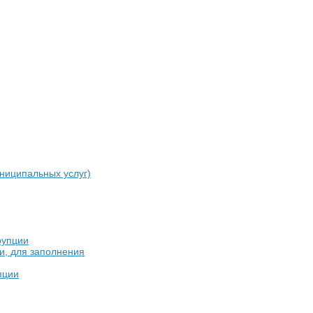
ниципальных услуг)
рупции
и, для заполнения
пции