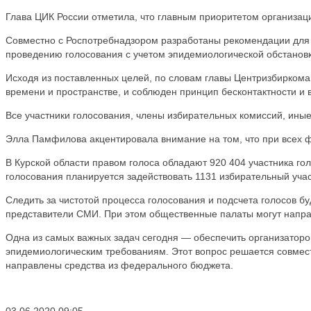
Глава ЦИК России отметила, что главным приоритетом организаци
Совместно с Роспотребнадзором разработаны рекомендации для 
проведению голосования с учетом эпидемиологической обстановк
Исходя из поставленных целей, по словам главы Центризбиркома
времени и пространстве, и соблюден принцип бесконтактности и
Все участники голосования, члены избирательных комиссий, ины
Элла Памфилова акцентировала внимание на том, что при всех 
В Курской области правом голоса обладают 920 404 участника г
голосования планируется задействовать 1131 избирательный участ
Следить за чистотой процесса голосования и подсчета голосов 
представители СМИ. При этом общественные палаты могут направ
Одна из самых важных задач сегодня — обеспечить организаторо
эпидемиологическим требованиям. Этот вопрос решается совмест
направлены средства из федерального бюджета.