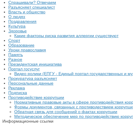
Спрашивали? Отвечаем
Разъясняет специалист
Власть и общество
О людях
Поздравления
Культура
Здоровье
Какие факторы риска развития аллергии существуют
Спорт
Образование
Уроки православия
Память
Разное
Президентская инициатива
Портал госуслуг
Видео ролики (ЕПГУ - Единый портал государственных и му
Прокуратура разъясняет
Персональные данные
Реклама
Подписка
Противодействие коррупции
Нормативные правовые акты в сфере противодействия кор
Формы документов, связанных с противодествием коррупци
Обратная связь для сообщений о фактах коррупции
Методическое обеспечение мер по противодействию корру
Информационные ссылки