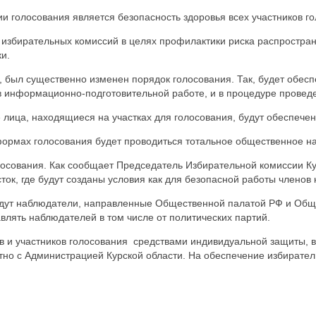
и голосования является безопасность здоровья всех участников г
избирательных комиссий в целях профилактики риска распростра
и.
, был существенно изменен порядок голосования. Так, будет обес
 в информационно-подготовительной работе, и в процедуре провед
е лица, находящиеся на участках для голосования, будут обеспеч
формах голосования будет проводиться тотальное общественное н
олосования. Как сообщает Председатель Избирательной комиссии К
ок, где будут созданы условия как для безопасной работы членов 
будут наблюдатели, направленные Общественной палатой РФ и Общ
лять наблюдателей в том числе от политических партий.
в и участников голосования средствами индивидуальной защиты, в
но с Администрацией Курской области. На обеспечение избирател