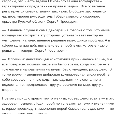
стороны, это и есть задача Основного закона государства –
гарантировать определенные права и задачи. Все остальное
регулируется специальными законами. В общем заключается
частное, уверен руководитель Губернаторского камерного
оркестра Курской области Сергей Проскурин:
— В данном случае и сама декларация говорит о том, что наше
государство смотрит в эту сторону, устанавливает вектор на
улучшение, на качественное решение имеющихся проблем. А в
сфере культуры действительно есть проблемы, которые нужно
решать, — говорит Сергей Георгиевич.
— Вспомним: действующая конституция принималась в 90-е, мы
все прекрасно помним какое это было время, когда многое — в
том числе в направлении культуры, было упущено, разрушено. В
то же время, нынешняя цифровая компьютерная эпоха несёт в
себе совершенно иные коды, закладывает их в сознание и
подсознание, предполагает другую реакцию на мир, другую
скорость.
Поэтому пришло время что-то менять, усовершенствовать — и эт
здоровая позиция. Люди порой не успевают за теми изменениями
которые происходят, изменения порой бывают запоздалыми — но
лучше поздно, чем никогда.