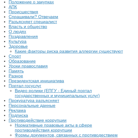
Положение о закупках
АПК
Происшествия
Спрашивали? Отвечаем
Разъясняет специалист
Власть и общество
О людях
Поздравления
Культура
Здоровье
Какие факторы риска развития аллергии существуют
Спорт
Образование
Уроки православия
Память
Разное
Президентская инициатива
Портал госуслуг
Видео ролики (ЕПГУ - Единый портал
государственных и муниципальных услуг)
Прокуратура разъясняет
Персональные данные
Реклама
Подписка
Противодействие коррупции
Нормативные правовые акты в сфере
противодействия коррупции
Формы документов, связанных с противодествием