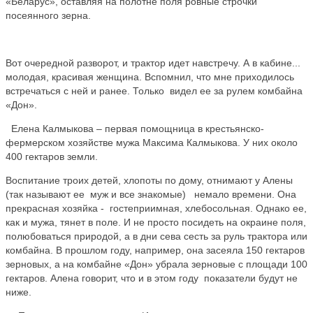
«Беларус», оставляя на полотне поля ровные строчки
посеянного зерна.
Вот очередной разворот, и трактор идет навстречу. А в кабине...
молодая, красивая женщина. Вспомнил, что мне приходилось
встречаться с ней и ранее. Только видел ее за рулем комбайна
«Дон».
Елена Калмыкова – первая помощница в крестьянско-
фермерском хозяйстве мужа Максима Калмыкова. У них около
400 гектаров земли.
Воспитание троих детей, хлопоты по дому, отнимают у Алены
(так называют ее муж и все знакомые) немало времени. Она
прекрасная хозяйка - гостеприимная, хлебосольная. Однако ее,
как и мужа, тянет в поле. И не просто посидеть на окраине поля,
полюбоваться природой, а в дни сева сесть за руль трактора или
комбайна. В прошлом году, например, она засеяла 150 гектаров
зерновых, а на комбайне «Дон» убрала зерновые с площади 100
гектаров. Алена говорит, что и в этом году показатели будут не
ниже.