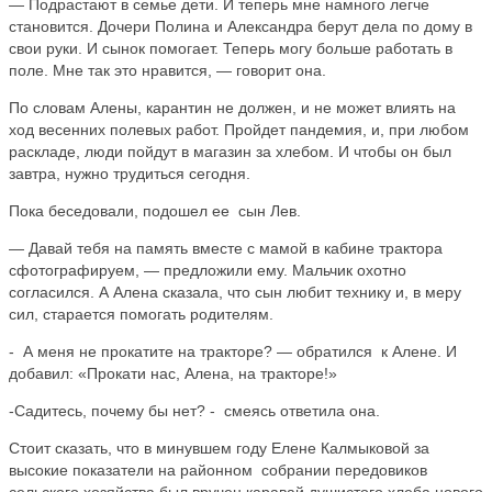
— Подрастают в семье дети. И теперь мне намного легче
становится. Дочери Полина и Александра берут дела по дому в
свои руки. И сынок помогает. Теперь могу больше работать в
поле. Мне так это нравится, — говорит она.
По словам Алены, карантин не должен, и не может влиять на
ход весенних полевых работ. Пройдет пандемия, и, при любом
раскладе, люди пойдут в магазин за хлебом. И чтобы он был
завтра, нужно трудиться сегодня.
Пока беседовали, подошел ее сын Лев.
— Давай тебя на память вместе с мамой в кабине трактора
сфотографируем, — предложили ему. Мальчик охотно
согласился. А Алена сказала, что сын любит технику и, в меру
сил, старается помогать родителям.
- А меня не прокатите на тракторе? — обратился к Алене. И
добавил: «Прокати нас, Алена, на тракторе!»
-Садитесь, почему бы нет? - смеясь ответила она.
Стоит сказать, что в минувшем году Елене Калмыковой за
высокие показатели на районном собрании передовиков