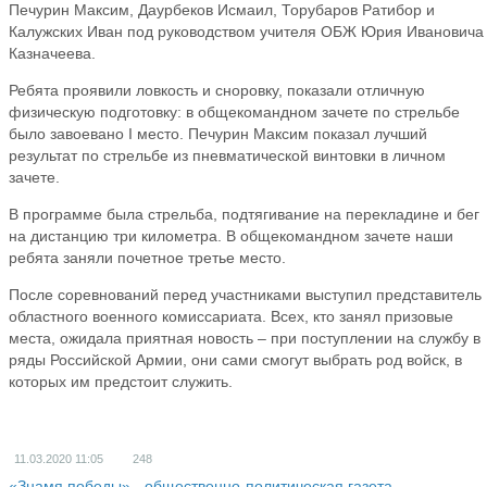
Печурин Максим, Даурбеков Исмаил, Торубаров Ратибор и
Калужских Иван под руководством учителя ОБЖ Юрия Ивановича
Казначеева.
Ребята проявили ловкость и сноровку, показали отличную
физическую подготовку: в общекомандном зачете по стрельбе
было завоевано I место. Печурин Максим показал лучший
результат по стрельбе из пневматической винтовки в личном
зачете.
В программе была стрельба, подтягивание на перекладине и бег
на дистанцию три километра. В общекомандном зачете наши
ребята заняли почетное третье место.
После соревнований перед участниками выступил представитель
областного военного комиссариата. Всех, кто занял призовые
места, ожидала приятная новость – при поступлении на службу в
ряды Российской Армии, они сами смогут выбрать род войск, в
которых им предстоит служить.
11.03.2020
11:05
248
«Знамя победы» - общественно-политическая газета