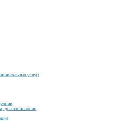
ниципальных услуг)
рупции
и, для заполнения
пции