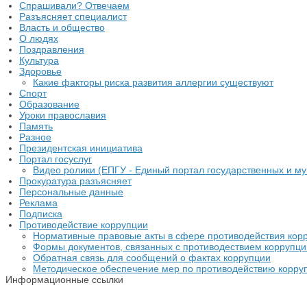
Спрашивали? Отвечаем
Разъясняет специалист
Власть и общество
О людях
Поздравления
Культура
Здоровье
Какие факторы риска развития аллергии существуют
Спорт
Образование
Уроки православия
Память
Разное
Президентская инициатива
Портал госуслуг
Видео ролики (ЕПГУ - Единый портал государственных и му
Прокуратура разъясняет
Персональные данные
Реклама
Подписка
Противодействие коррупции
Нормативные правовые акты в сфере противодействия кор
Формы документов, связанных с противодествием коррупци
Обратная связь для сообщений о фактах коррупции
Методическое обеспечение мер по противодействию корру
Информационные ссылки