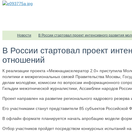
Новости
В России стартовал проект интенсивного развития м
В России стартовал проект инт
отношений
К реализации проекта «Межнацакселератор 2.0» приступила Мол
политики и межрегиональных связей Правительства Москвы, Гос
делам молодёжи, комиссии по вопросам информационного сопро
Гильдии межэтнической журналистики, Ассамблеи народов Росси
Проект направлен на развитие регионального кадрового резерва
Его участниками станут представители 85 субъектов Российско
В офлайн формате планируется начать апробацию модели формиро
Отбор участников пройдет посредством конкурсных испытаний на