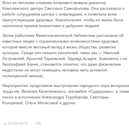
Всех их теплыми словами поприветствовала директор
Комплексного центра Светлана Самофалова. Она рассказала о
работе сотрудников центра с инвалидами, и пожелала всем
присутствующим здоровья, благополучия, чтобы их жизнь была
наполнена яркими моментами и добрыми людьми.
Затем работники Межпоселенческой библиотеки рассказали об
известных людях с ограниченными возможностями здоровья,
которые внесли весомый вклад в жизнь общества, развитие
культуры. Среди них немало писателей, таких как — Николай
Островский, Арсений Тарковский, Эдуард Асадов. Знакомясь с их
биографией ближе, становится понятно, что даже физические
недостатки не могут помешать человеку жить активной,
полноценной жизнью.
Мероприятие продолжили выступления народного хора ветерано
труда им. Виталия Калитеевского, ансамбля «Сударушка», а такж
песни в исполнении Александра Торубарова, Светланы
Коноревой, Ольги Метасовой и других.
11.12.2019
10:35
258