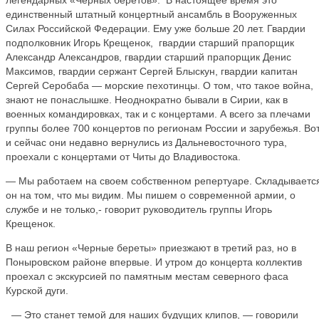
легендарных «Черных беретов». В настоящее время это
единственный штатный концертный ансамбль в Вооруженных
Силах Российской Федерации. Ему уже больше 20 лет. Гвардии
подполковник Игорь Крещенок, гвардии старший прапорщик
Александр Александров, гвардии старший прапорщик Денис
Максимов, гвардии сержант Сергей Блыскун, гвардии капитан
Сергей Серобаба — морские пехотинцы. О том, что такое война,
знают не понаслышке. Неоднократно бывали в Сирии, как в
военных командировках, так и с концертами. А всего за плечами
группы более 700 концертов по регионам России и зарубежья. Во
и сейчас они недавно вернулись из Дальневосточного тура,
проехали с концертами от Читы до Владивостока.
— Мы работаем на своем собственном репертуаре. Складываетс
он на том, что мы видим. Мы пишем о современной армии, о
службе и не только,- говорит руководитель группы Игорь
Крещенок.
В наш регион «Черные береты» приезжают в третий раз, но в
Поныровском районе впервые. И утром до концерта коллектив
проехал с экскурсией по памятным местам северного фаса
Курской дуги.
— Это станет темой для наших будущих клипов, — говорили