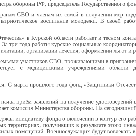
нистра обороны РФ, председатель Государственного ф
еранам СВО и членам их семей в получении мер под
патриотическое воспитание молодежи. В своей рабо
ечества» в Курской области работает в тесном конт
 За три года работы курские социальные координатор
абилитации, организации лечения, оформлении льгот 
с семьями участников СВО, проживающими в пригранич
йствует с медицинскими учреждениями области 
. С марта прошлого года фонд «Защитники Отечеств
начал приём заявлений на получение удостоверений 
ает комиссия Министерства обороны. На сегодняшний
ержал инициативу фонда о включении в контур его р
ых территориях, получивших в результате этого инва
жилых помещений. Военнослужащих будут вовлекать в 