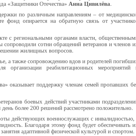
онда «Защитники Отечества»
Анна Цивилёва
.
держки по различным направлениям – от медицинско
те фонд опирается на обратную связь от участнико
акте с региональными органами власти, общественным
ы сопроводили сотни обращений ветеранов и членов и
и решении жилищных вопросов.
ье, а также сопровождению вдов и родителей погибши
для организации реабилитационных мероприятий 
а» оказывает поддержку членам семей пропавших бе
ветеранов боевых действий участниками подразделени
 день более 200 решений рассмотрено положительно.
аботы действующих военнослужащих с инвалидностью, 
лидность. Благодаря этому фонд будет обеспечивать и
занятия адаптивной физической культурой и спортом.