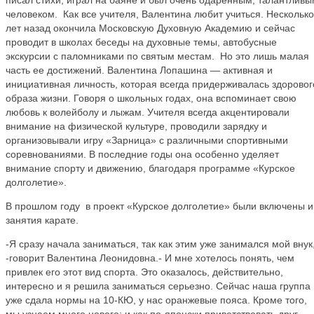
писал стихи, играл на баяне и был очень одаренным, талантливы
человеком. Как все учителя, Валентина любит учиться. Несколько
лет назад окончила Московскую Духовную Академию и сейчас
проводит в школах беседы на духовные темы, автобусные
экскурсии с паломниками по святым местам. Но это лишь малая
часть ее достижений. Валентина Лопашина — активная и
инициативная личность, которая всегда придерживалась здоровог
образа жизни. Говоря о школьных годах, она вспоминает свою
любовь к волейболу и лыжам. Учителя всегда акцентировали
внимание на физической культуре, проводили зарядку и
организовывали игру «Зарница» с различными спортивными
соревнованиями. В последние годы она особенно уделяет
внимание спорту и движению, благодаря программе «Курское
долголетие».
В прошлом году в проект «Курское долголетие» были включены и
занятия карате.
-Я сразу начала заниматься, так как этим уже занимался мой внук
-говорит Валентина Леонидовна.- И мне хотелось понять, чем
привлек его этот вид спорта. Это оказалось, действительно,
интересно и я решила заниматься серьезно. Сейчас наша группа
уже сдала нормы на 10-КЮ, у нас оранжевые пояса. Кроме того,