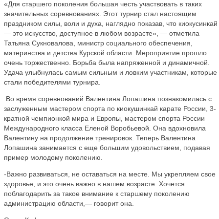
«Для старшего поколения большая честь участвовать в таких
значительных соревнованиях. Этот турнир стал настоящим
праздником силы, воли и духа, наглядно показав, что киокусинкай
— это искусство, доступное в любом возрасте», — отметила
Татьяна Сукновалова, министр социального обеспечения,
материнства и детства Курской области. Мероприятие прошло
очень торжественно. Борьба была напряженной и динамичной.
Удача улыбнулась самым сильным и ловким участникам, которые
стали победителями турнира.
Во время соревнований Валентина Лопашина познакомилась с
заслуженным мастером спорта по киокушинкай карате России, 3-
кратной чемпионкой мира и Европы, мастером спорта России
Международного класса Еленой Воробьевой. Она вдохновила
Валентину на продолжение тренировок. Теперь Валентина
Лопашина занимается с еще большим удовольствием, подавая
пример молодому поколению.
-Важно развиваться, не оставаться на месте. Мы укрепляем свое
здоровье, и это очень важно в нашем возрасте. Хочется
поблагодарить за такое внимание к старшему поколению
администрацию области,— говорит она.