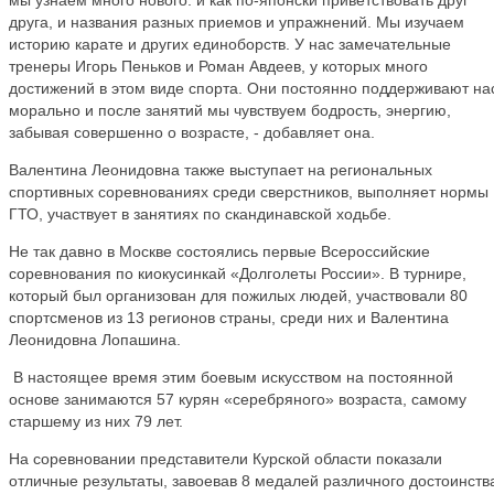
мы узнаем много нового: и как по-японски приветствовать друг
друга, и названия разных приемов и упражнений. Мы изучаем
историю карате и других единоборств. У нас замечательные
тренеры Игорь Пеньков и Роман Авдеев, у которых много
достижений в этом виде спорта. Они постоянно поддерживают на
морально и после занятий мы чувствуем бодрость, энергию,
забывая совершенно о возрасте, - добавляет она.
Валентина Леонидовна также выступает на региональных
спортивных соревнованиях среди сверстников, выполняет нормы
ГТО, участвует в занятиях по скандинавской ходьбе.
Не так давно в Москве состоялись первые Всероссийские
соревнования по киокусинкай «Долголеты России». В турнире,
который был организован для пожилых людей, участвовали 80
спортсменов из 13 регионов страны, среди них и Валентина
Леонидовна Лопашина.
В настоящее время этим боевым искусством на постоянной
основе занимаются 57 курян «серебряного» возраста, самому
старшему из них 79 лет.
На соревновании представители Курской области показали
отличные результаты, завоевав 8 медалей различного достоинств