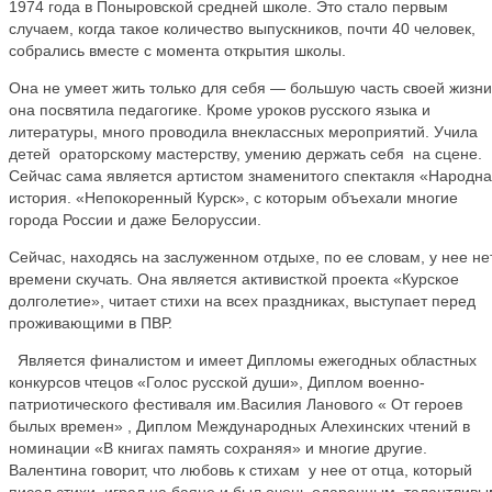
1974 года в Поныровской средней школе. Это стало первым
случаем, когда такое количество выпускников, почти 40 человек,
собрались вместе с момента открытия школы.
Она не умеет жить только для себя — большую часть своей жизни
она посвятила педагогике. Кроме уроков русского языка и
литературы, много проводила внеклассных мероприятий. Учила
детей ораторскому мастерству, умению держать себя на сцене.
Сейчас сама является артистом знаменитого спектакля «Народн
история. «Непокоренный Курск», с которым объехали многие
города России и даже Белоруссии.
Сейчас, находясь на заслуженном отдыхе, по ее словам, у нее не
времени скучать. Она является активисткой проекта «Курское
долголетие», читает стихи на всех праздниках, выступает перед
проживающими в ПВР.
Является финалистом и имеет Дипломы ежегодных областных
конкурсов чтецов «Голос русской души», Диплом военно-
патриотического фестиваля им.Василия Ланового « От героев
былых времен» , Диплом Международных Алехинских чтений в
номинации «В книгах память сохраняя» и многие другие.
Валентина говорит, что любовь к стихам у нее от отца, который