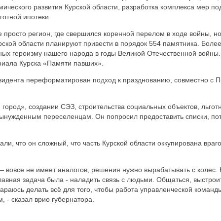
ического развития Курской области, разработка комплекса мер по
готной ипотеки.
просто регион, где свершился коренной перелом в ходе войны, но 
ской области планируют привести в порядок 554 памятника. Более 
ых героизму нашего народа в годы Великой Отечественной войны.
риала Курска «Памяти павших».
зидента переформатирован подход к празднованию, совместно с 
город», создании СЭЗ, строительства социальных объектов, льгот
 вынужденным переселенцам. Он попросил предоставить списки, по
али, что он сложный, что часть Курской области оккупирована враг
 — вовсе не имеет аналогов, решения нужно вырабатывать с колес.
лавная задача была - наладить связь с людьми. Общаться, выстроит
Стараюсь делать всё для того, чтобы работа управленческой коман
, - сказал врио губернатора.