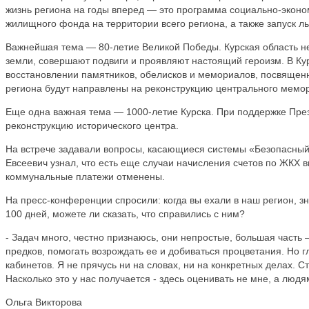
жизнь региона на годы вперед — это программа социально-эконом
жилищного фонда на территории всего региона, а также запуск ль
Важнейшая тема — 80-летие Великой Победы. Курская область не 
земли, совершают подвиги и проявляют настоящий героизм. В Кур
восстановлении памятников, обелисков и мемориалов, посвященн
региона будут направлены на реконструкцию центрального мемо
Еще одна важная тема — 1000-летие Курска. При поддержке Пре
реконструкцию исторического центра.
На встрече задавали вопросы, касающиеся системы «Безопасный 
Евсеевич узнал, что есть еще случаи начисления счетов по ЖКХ
коммунальные платежи отменены.
На пресс-конференции спросили: когда вы ехали в наш регион, зн
100 дней, можете ли сказать, что справились с ним?
- Задач много, честно признаюсь, они непростые, большая часть
предков, помогать возрождать ее и добиваться процветания. Но г
кабинетов. Я не прячусь ни на словах, ни на конкретных делах. 
Насколько это у нас получается - здесь оценивать не мне, а людям
Ольга Викторова