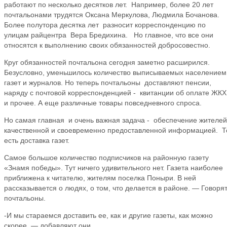
работают по несколько десятков лет. Например, более 20 лет
почтальонами трудятся Оксана Меркулова, Людмила Бочанова.
Более полутора десятка лет разносит корреспонденцию по
улицам райцентра Вера Бредихина. Но главное, что все они
относятся к выполнению своих обязанностей добросовестно.
Круг обязанностей почтальона сегодня заметно расширился.
Безусловно, уменьшилось количество выписываемых населением
газет и журналов. Но теперь почтальоны доставляют пенсии,
наряду с почтовой корреспонденцией - квитанции об оплате ЖКХ
и прочее. А еще различные товары повседневного спроса.
Но самая главная и очень важная задача - обеспечение жителей
качественной и своевременно предоставленной информацией. Т
есть доставка газет.
Самое большое количество подписчиков на районную газету
«Знамя победы». Тут ничего удивительного нет. Газета наиболее
приближена к читателю, жителям поселка Поныри. В ней
рассказывается о людях, о том, что делается в районе. — Говоря
почтальоны.
-И мы стараемся доставить ее, как и другие газеты, как можно
скорее, — добавляют они.